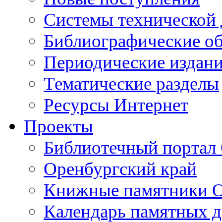
Cистемы технической
Библиографические о
Периодические издан
Тематические разделы
Ресурсы Интернет
Проекты
Библиотечный портал 
Оренбургский край
Книжные памятники О
Календарь памятных д