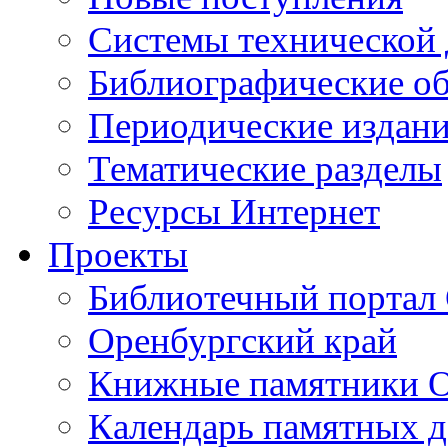
Cистемы технической
Библиографические о
Периодические издан
Тематические разделы
Ресурсы Интернет
Проекты
Библиотечный портал 
Оренбургский край
Книжные памятники О
Календарь памятных д