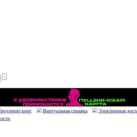
родление книг
Виртуальная справка
Электронная дост
ости