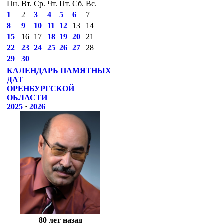
Пн.
Вт.
Ср.
Чт.
Пт.
Сб.
Вс.
1
2
3
4
5
6
7
8
9
10
11
12
13
14
15
16
17
18
19
20
21
22
23
24
25
26
27
28
29
30
КАЛЕНДАРЬ ПАМЯТНЫХ
ДАТ
ОРЕНБУРГСКОЙ
ОБЛАСТИ
2025
·
2026
80 лет назад