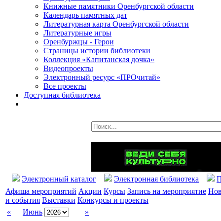
Книжные памятники Оренбургской области
Календарь памятных дат
Литературная карта Оренбургской области
Литературные игры
Оренбуржцы - Герои
Страницы истории библиотеки
Коллекция «Капитанская дочка»
Видеопроекты
Электронный ресурс «ПРОчитай»
Все проекты
Доступная библиотека
Электронный каталог
Электронная библиотека
П
Афиша мероприятий
Акции
Курсы
Запись на мероприятие
Нов
и события
Выставки
Конкурсы и проекты
«
Июнь
»