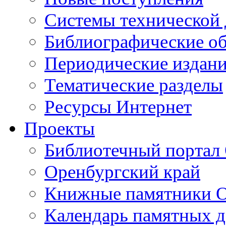
Cистемы технической
Библиографические о
Периодические издан
Тематические разделы
Ресурсы Интернет
Проекты
Библиотечный портал 
Оренбургский край
Книжные памятники О
Календарь памятных д