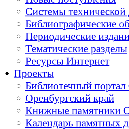
Cистемы технической
Библиографические о
Периодические издан
Тематические разделы
Ресурсы Интернет
Проекты
Библиотечный портал 
Оренбургский край
Книжные памятники О
Календарь памятных д