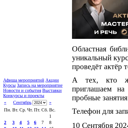
Областная библи
уникальный курс
проведёт актёр 
А тех, кто же
Афиша мероприятий
Акции
Курсы
Запись на мероприятие
приглашаем на
Новости и события
Выставки
Конкурсы и проекты
пробные занятия 
«
Сентябрь
»
Телефон для запи
Пн.
Вт.
Ср.
Чт.
Пт.
Сб.
Вс.
1
2
3
4
5
6
7
8
10 Сентября 202