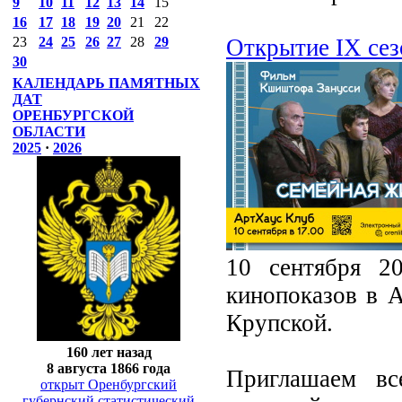
9
10
11
12
13
14
15
16
17
18
19
20
21
22
Открытие IX сез
23
24
25
26
27
28
29
30
КАЛЕНДАРЬ ПАМЯТНЫХ
ДАТ
ОРЕНБУРГСКОЙ
ОБЛАСТИ
2025
·
2026
10 сентября 2
кинопоказов в А
Крупской.
160 лет назад
8 августа 1866 года
Приглашаем вс
открыт Оренбургский
губернский статистический