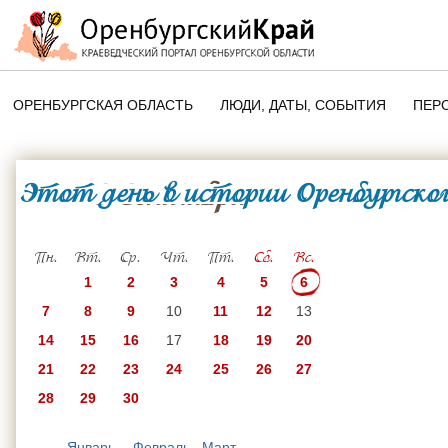
ОРЕНБУРГСКАЯ ОБЛАСТЬ
ЛЮДИ, ДАТЫ, CОБЫТИЯ
ПЕР
ЭТОТ ДЕНЬ В ИСТОРИИ
ОРЕНБУРГСКОГО КРАЯ
Этот день в истории Оренбургског
6 Сентября
ПАМЯТНЫЕ ДАТЫ ОРЕНБУРГСК
ОБЛАСТИ
Пн.
Вт.
Ср.
Чт.
Пт.
Сб.
Вс.
1
2
3
4
5
6
7
8
9
10
11
12
13
14
15
16
17
18
19
20
21
22
23
24
25
26
27
28
29
30
Январь
Февраль
Март