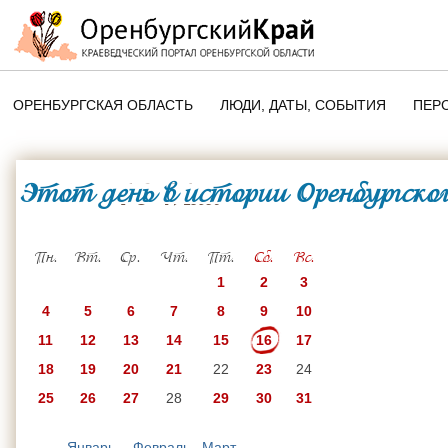
ОРЕНБУРГСКАЯ ОБЛАСТЬ
ЛЮДИ, ДАТЫ, CОБЫТИЯ
ПЕР
ЭТОТ ДЕНЬ В ИСТОРИИ
ОРЕНБУРГСКОГО КРАЯ
Этот день в истории Оренбургског
16 Мая
ПАМЯТНЫЕ ДАТЫ ОРЕНБУРГСК
ОБЛАСТИ
Пн.
Вт.
Ср.
Чт.
Пт.
Сб.
Вс.
1
2
3
4
5
6
7
8
9
10
11
12
13
14
15
16
17
18
19
20
21
22
23
24
25
26
27
28
29
30
31
Январь
Февраль
Март