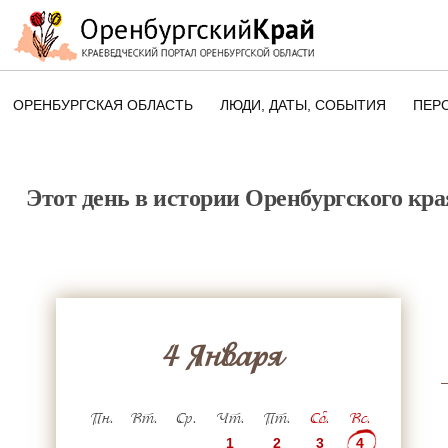
ОРЕНБУРГСКАЯ ОБЛАСТЬ
ЛЮДИ, ДАТЫ, CОБЫТИЯ
ПЕР
ЭТОТ ДЕНЬ В ИСТОРИИ
ОРЕНБУРГСКОГО КРАЯ
Этот день в истории Оренбургского кра
ПАМЯТНЫЕ ДАТЫ ОРЕНБУРГСК
ОБЛАСТИ
4 Января
Пн.
Вт.
Ср.
Чт.
Пт.
Сб.
Вс.
1
2
3
4