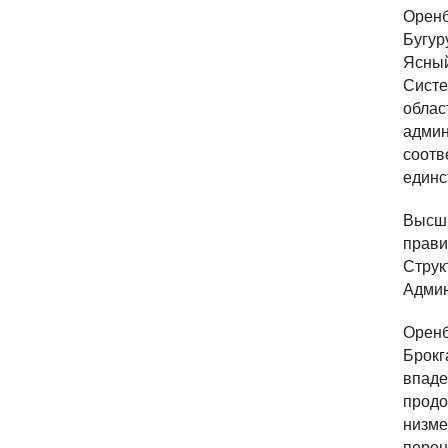
Оренб
Бугур
Ясный
Систе
облас
адми
соотв
единс
Высши
прави
Струк
Админ
Оренб
Брокг
впаде
продо
низме
перен