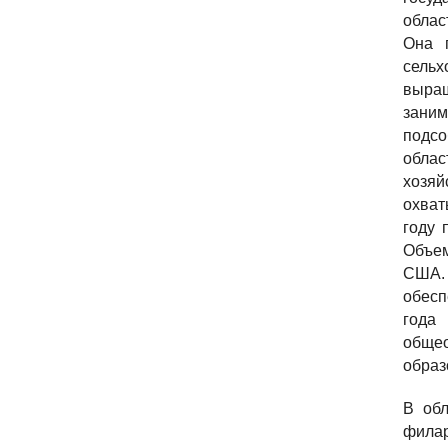
облас
Она 
сель
выращ
заним
подсо
облас
хозяй
охват
году 
Объем
США. 
обесп
года
обще
образ
В обл
филар