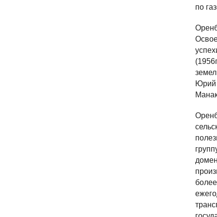
по га
Оренб
Освое
успех
(1956
земел
Юрий 
Манак
Орен
сельс
полез
групп
домен
произ
более
ежего
транс
госуд