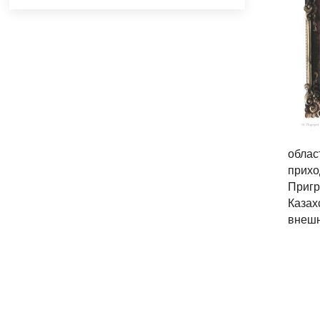
облас
прих
Пригр
Казах
внешн