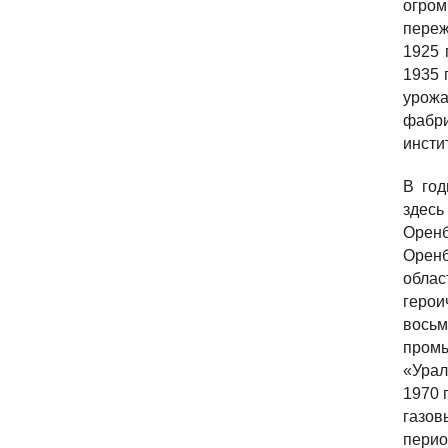
огром
переж
1925 
1935 
урожа
фабр
инсти
В год
здесь
Оренб
Оренб
облас
герои
восьм
промы
«Урал
1970 
газов
перио