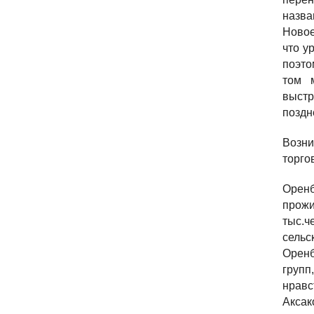
назва
Новое
что у
поэто
том 
выстр
поздн
Возни
торго
Оренб
прожи
тыс.ч
сельс
Оренб
групп
нравс
Аксак