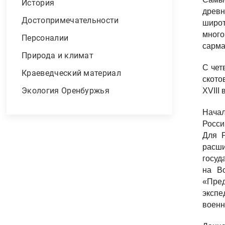
История
древн
Достопримечательности
широт
много
Персоналии
сарма
Природа и климат
С чет
Краеведческий материал
ското
Экология Оренбуржья
XVIII 
Начал
Росс
Для Р
расши
госуд
на В
«Пред
экспе
военн