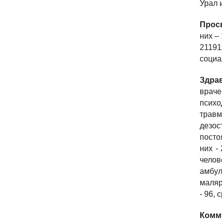
Урал 
Прос
них –
21191
социа
Здра
врач
психо
травм
дезос
посто
них -
челов
амбул
маляр
- 96,
Комм