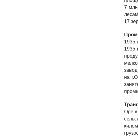
площа
7 млн
лесам
17 зе
Пром
1935 
1935 
проду
мелко
завод
на г.
занят
промы
Тран
Орен
сельс
килом
грузо