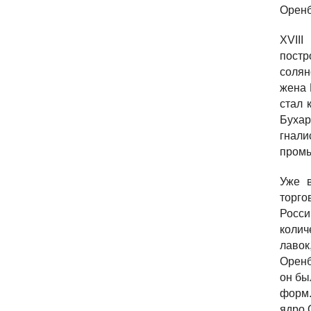
Оренб
XVIII
постр
солян
жена 
стал 
Бухар
гнали
пром
Уже в
торго
Росси
колич
лавок
Оренб
он бы
форм.
ядро 