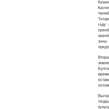
Казах
Каспи
Челяб
Татар
году 
прео
оренб
зоны
предп
Втор
земле
Булга
врем
оста
потом
Выгод
тогда
культ