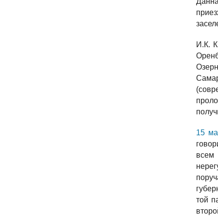
Данн
приез
засел
И.К. 
Оренб
Озерн
Самар
(совр
проло
получ
15 ма
говор
всем
нерег
пору
губер
той п
втор