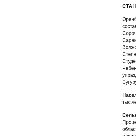
СТАН
Оренб
соста
Сороч
Сарак
Волжс
Степ
Студе
Чебен
упраз
Бугур
Насе
тыс.ч
Сель
Проце
облас