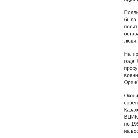
Подли
была 
полит
остав
люди,
На пр
года 
просу
военн
Оренбу
Оконч
совет
Каза
ВЦИК 
по 19
на во