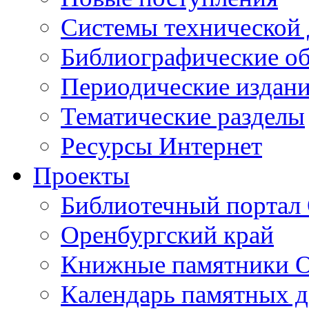
Cистемы технической
Библиографические о
Периодические издан
Тематические разделы
Ресурсы Интернет
Проекты
Библиотечный портал 
Оренбургский край
Книжные памятники О
Календарь памятных д